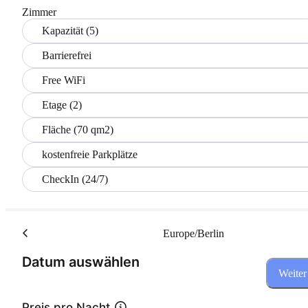
Zimmer
Kapazität (5)
Barrierefrei
Free WiFi
Etage (2)
Fläche (70 qm2)
kostenfreie Parkplätze
CheckIn (24/7)
Europe/Berlin
(Schritt 1 von 3)
Datum auswählen
Weiter
Preis pro Nacht