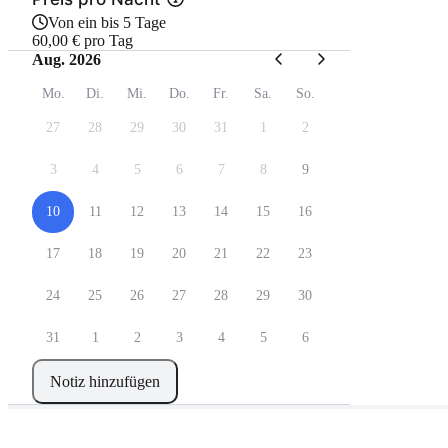
Von ein bis 5 Tage
60,00 € pro Tag
Aug. 2026
Mo.
Di.
Mi.
Do.
Fr.
Sa.
So.
27
28
29
30
31
1
2
3
4
5
6
7
8
9
10
11
12
13
14
15
16
17
18
19
20
21
22
23
24
25
26
27
28
29
30
31
1
2
3
4
5
6
Notiz hinzufügen