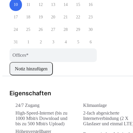
10
11
12
13
14
15
16
17
18
19
20
21
22
23
24
25
26
27
28
29
30
31
1
2
3
4
5
6
Offices
*
Notiz hinzufügen
Eigenschaften
24/7 Zugang
Klimaanlage
High-Speed-Internet (bis zu
2-fach abgesicherte
1000 Mbit/s Download und
Internetverbindung (2 X
bis zu 500 Mbit/s Upload)
Glasfaser und einmal LTE
Höhenverstellbarer