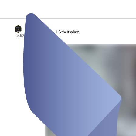
/
Office S - 1 Arbeitsplatz
desk2work