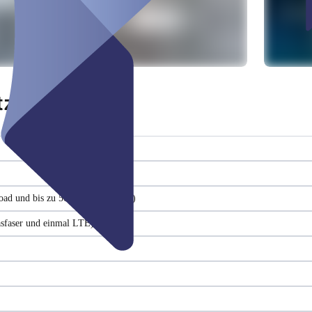
tz
oad und bis zu 500 Mbit/s Upload)
asfaser und einmal LTE)