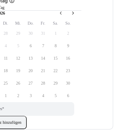
etag
Tag
026
Di.
Mi.
Do.
Fr.
Sa.
So.
28
29
30
31
1
2
4
5
6
7
8
9
11
12
13
14
15
16
18
19
20
21
22
23
25
26
27
28
29
30
1
2
3
4
5
6
es
*
z hinzufügen