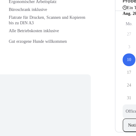
Prob
Ergonomischer Arbeitsplatz
Ein 
Büroschrank inklusive
Aug. 2
Flatrate für Drucken, Scannen und Kopieren
bis zu DIN A3
Mo.
Alle Betriebskosten inklusive
27
Gut erzogene Hunde willkommen
3
10
17
24
31
Offic
Noti