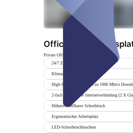
Office S - 1 Arbeitspla
Private Office
24/7 Zugang
Klimaanlage
High-Speed-Internet (bis zu 1000 Mbit/s Downl
2-fach abgesicherte Internetverbindung (2 X Gl
Höhenverstellbarer Schreibtisch
Ergonomischer Arbeitsplatz
LED-Schreibtischleuchten