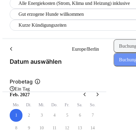
Alle Energiekosten (Strom, Klima und Heizung) inklusive
Gut erzogene Hunde willkommen
Kurze Kündigungszeiten
Buchung
Europe/Berlin
Buchung
(Schritt 1 von 2)
Datum auswählen
Probetag
Ein Tag
Feb. 2027
Mo.
Di.
Mi.
Do.
Fr.
Sa.
So.
1
2
3
4
5
6
7
8
9
10
11
12
13
14