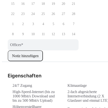
15
16
17
18
19
20
21
22
23
24
25
26
27
28
1
2
3
4
5
6
7
8
9
10
11
12
13
14
Offices
*
Notiz hinzufügen
Eigenschaften
24/7 Zugang
Klimaanlage
High-Speed-Internet (bis zu
2-fach abgesicherte
1000 Mbit/s Download und
Internetverbindung (2 X
bis zu 500 Mbit/s Upload)
Glasfaser und einmal LTE
Höhenverstellbarer