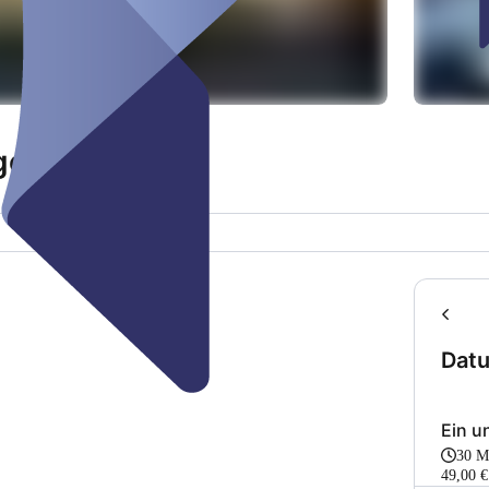
ge
Dat
Ein u
30 
49,00 €