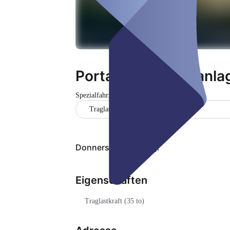
Portal Yacht Krananla
Spezialfahrzeug
Geschlossen
Traglastkraft (35 to)
Donnerstag, 06. Aug.
Eigenschaften
Traglastkraft (35 to)