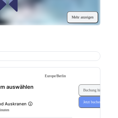
Mehr anzeigen
-
Europe/Berlin
(Schritt 1 von 2)
um auswählen
Buchung hinzufügen
Jetzt buchen
nd Auskranen
Minuten