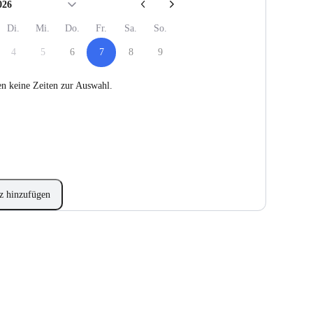
026
Di.
Mi.
Do.
Fr.
Sa.
So.
4
5
6
7
8
9
en keine Zeiten zur Auswahl.
z hinzufügen