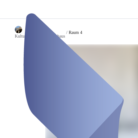
/
Raum 4
Kulturzentrum Altes Rathaus