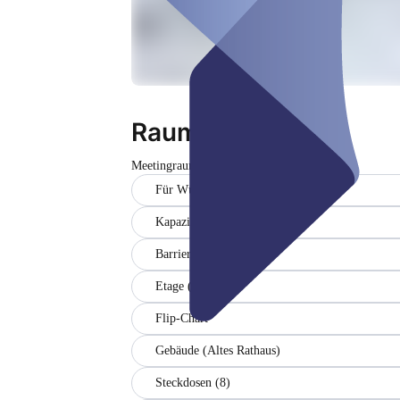
Raum 4
Meetingraum
Geschlossen
Für Würselener Vereine kostenlos
Kapazität (35)
Barrierefrei
Etage (1)
Flip-Chart
Gebäude (Altes Rathaus)
Steckdosen (8)