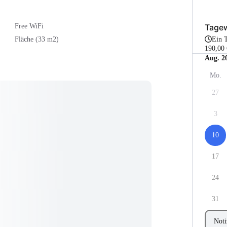
Tage
Free WiFi
Ein 
Fläche (33 m2)
190,00
Aug. 2
Mo.
27
3
10
17
24
31
Noti