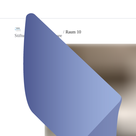
/
Raum 10
Stiftung Schloss Greifensee