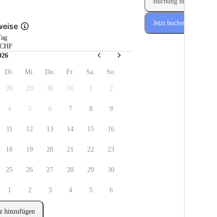
Buchung hinzufügen
Jetzt buchen
weise
Tag
 CHF
026
Di.
Mi.
Do.
Fr.
Sa.
So.
28
29
30
31
1
2
4
5
6
7
8
9
11
12
13
14
15
16
18
19
20
21
22
23
25
26
27
28
29
30
1
2
3
4
5
6
z hinzufügen