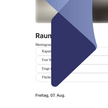
Raum 10
Meetingraum
Geschlossen
Kapazität (16)
Free WiFi
Etage (3)
Fläche (33 m2)
Freitag, 07. Aug.