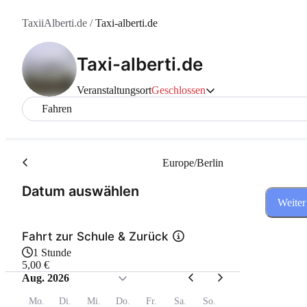
TaxiiAlberti.de
/
Taxi-alberti.de
Taxi-alberti.de
Veranstaltungsort
Geschlossen
Fahren
Europe/Berlin
(Schritt 1 von 3)
Datum auswählen
Weiter
Fahrt zur Schule & Zurück
1 Stunde
5,00 €
Aug. 2026
Mo.
Di.
Mi.
Do.
Fr.
Sa.
So.