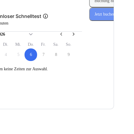
Buchung hinzufügen
Jetzt buchen
nloser Schnelltest
nuten
026
Di.
Mi.
Do.
Fr.
Sa.
So.
4
5
6
7
8
9
en keine Zeiten zur Auswahl.