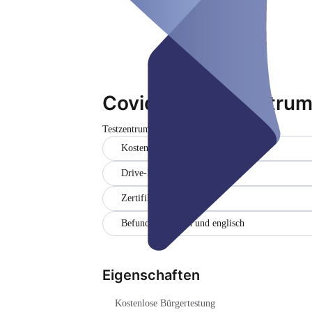
Covid-19 Testzentrum
Testzentrum
Geschlossen
Kostenlose Bürgertestung
Drive-In
Zertifikat
Befund in deutsch und englisch
Eigenschaften
Kostenlose Bürgertestung