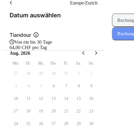
Europe/Zurich
(Schritt 1 von 2)
Datum auswählen
Buchung
Buchung
Tiandour
Von ein bis 30 Tage
64,00 CHF pro Tag
Aug. 2026
Mo.
Di.
Mi.
Do.
Fr.
Sa.
So.
27
28
29
30
31
1
2
3
4
5
6
7
8
9
10
11
12
13
14
15
16
17
18
19
20
21
22
23
24
25
26
27
28
29
30