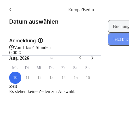
Europe/Berlin
(Schritt 1 von 2)
Datum auswählen
Buchung
Jetzt bu
Anmeldung
Von 1 bis 4 Stunden
0,00 €
Aug. 2026
Mo.
Di.
Mi.
Do.
Fr.
Sa.
So.
10
11
12
13
14
15
16
Zeit
Es stehen keine Zeiten zur Auswahl.