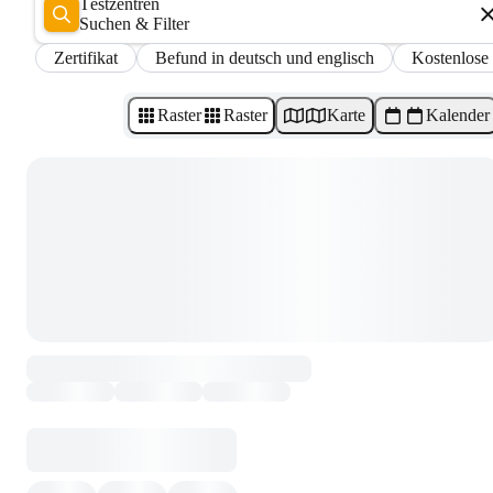
Testzentren
Suchen & Filter
Zertifikat
Befund in deutsch und englisch
Kostenlose
Raster
Raster
Karte
Kalender