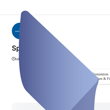
SpeedTest4You
Info anzeigen
Testzentren
Suchen & Fi