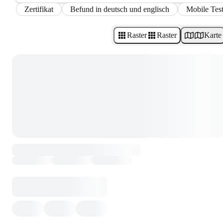
Zertifikat
Befund in deutsch und englisch
Mobile Test
Raster
Raster
Karte