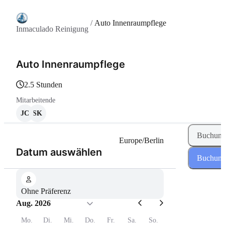
/
Auto Innenraumpflege
Inmaculado Reinigung
Auto Innenraumpflege
2.5 Stunden
Mitarbeitende
JC
SK
Buchung
Europe/Berlin
(Schritt 1 von 2)
Datum auswählen
Buchung
Ohne Präferenz
Aug. 2026
Mo.
Di.
Mi.
Do.
Fr.
Sa.
So.