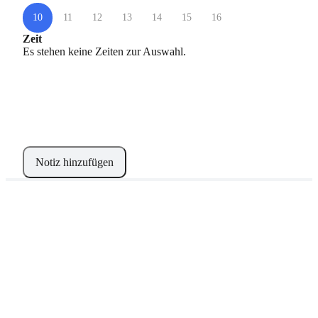
10
11
12
13
14
15
16
Zeit
Es stehen keine Zeiten zur Auswahl.
Notiz hinzufügen