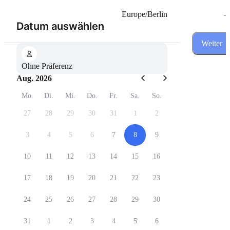
-
Europe/Berlin
(Schritt 1 von 3)
Datum auswählen
Weiter
Ohne Präferenz
Aug. 2026
Mo.
Di.
Mi.
Do.
Fr.
Sa.
So.
27
28
29
30
31
1
2
3
4
5
6
7
8
9
10
11
12
13
14
15
16
17
18
19
20
21
22
23
24
25
26
27
28
29
30
31
1
2
3
4
5
6