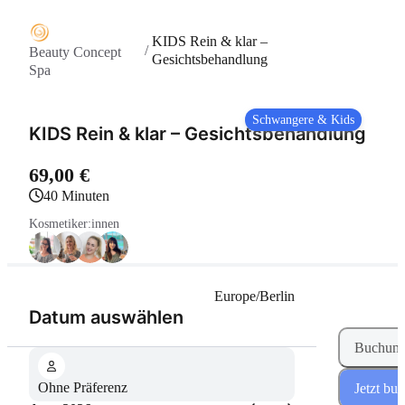
KIDS Rein & klar –
/
Beauty Concept
Gesichtsbehandlung
Spa
Schwangere & Kids
KIDS Rein & klar – Gesichtsbehandlung
69,00 €
40 Minuten
Kosmetiker:innen
Europe/Berlin
(Schritt 1 von 2)
Datum auswählen
Buchung
Ohne Präferenz
Jetzt bu