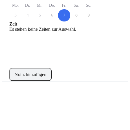
Mo.
Di.
Mi.
Do.
Fr.
Sa.
So.
3
4
5
6
7
8
9
Zeit
Es stehen keine Zeiten zur Auswahl.
Notiz hinzufügen