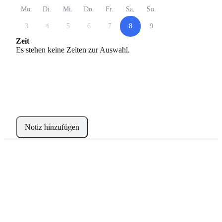
Mo.
Di.
Mi.
Do.
Fr.
Sa.
So.
3
4
5
6
7
8
9
Zeit
Es stehen keine Zeiten zur Auswahl.
Notiz hinzufügen