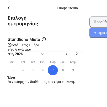
Europe/Berlin
Επιλογή
Προσθήκ
(Βήμα 1 από 2)
ημερομηνίας
Αίτημα 
Stündliche Miete
Από 1 έως 1 μέρα
9,90 € ανά ώρα
Αυγ 2026
Δευ
Τρι
Τετ
Πεμ
Παρ
Σαβ
Κυρ
3
4
5
6
7
8
9
Ώρα
Δεν υπάρχουν διαθέσιμες ώρες για επιλογή.