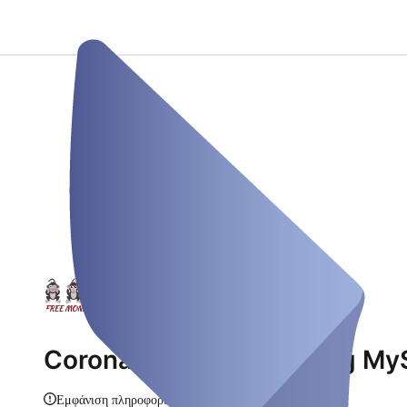
Coronatest Unterhaching My
Εμφάνιση πληροφοριών