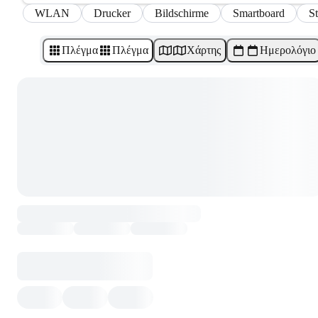
WLAN
Drucker
Bildschirme
Smartboard
S
Πλέγμα
Πλέγμα
Χάρτης
Ημερολόγιο