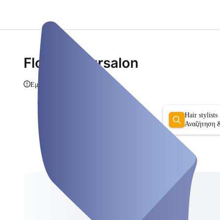
Flo's Friseursalon
Εμφάνιση πληροφοριών
Hair stylists
Αναζήτηση 