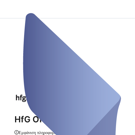
HfG Offenbach
Εμφάνιση πληροφοριών