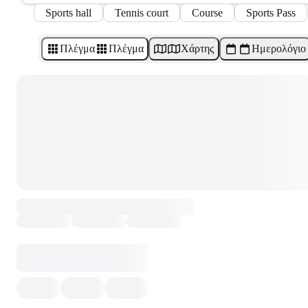
Sports hall
Tennis court
Course
Sports Pass
Πλέγμα
Πλέγμα
Χάρτης
Ημερολόγιο