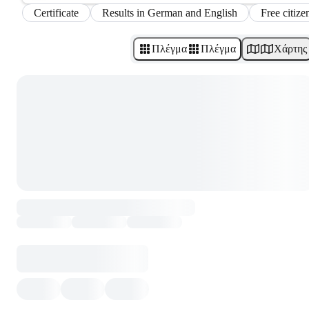
Certificate
Results in German and English
Free citize
Πλέγμα
Πλέγμα
Χάρτης