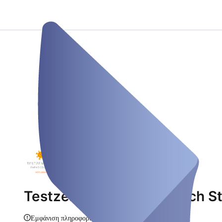
Testzentrum | Robert Koch Str
Εμφάνιση πληροφοριών