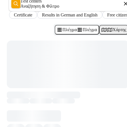
Test centers
Αναζήτηση & Φίλτρο
Certificate
Results in German and English
Free citize
Πλέγμα
Πλέγμα
Χάρτης