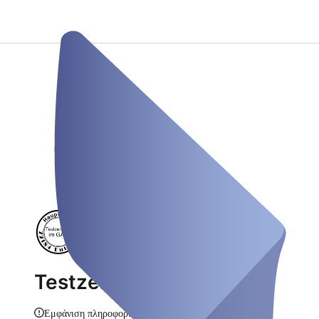
Testzentrum im GÄU
Εμφάνιση πληροφοριών