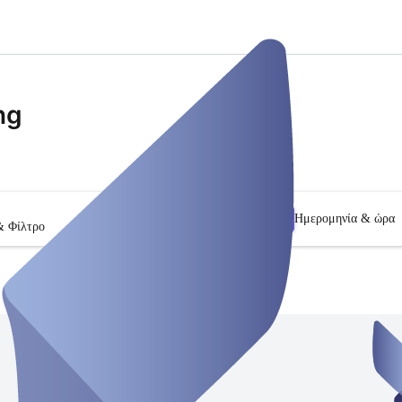
ng
Ημερομηνία & ώρα
& Φίλτρο