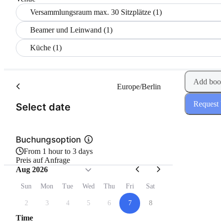
Versammlungsraum max. 30 Sitzplätze (1)
Beamer und Leinwand (1)
Küche (1)
Add boo
Europe/Berlin
Request
(Step 1 of 2)
Select date
Buchungsoption
From 1 hour to 3 days
Preis auf Anfrage
Aug 2026
Sun
Mon
Tue
Wed
Thu
Fri
Sat
2
3
4
5
6
7
8
Time