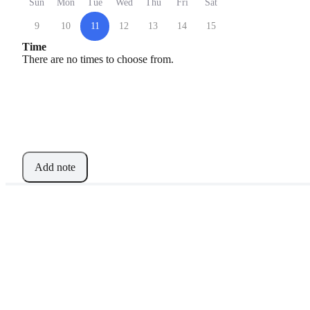
Sun
Mon
Tue
Wed
Thu
Fri
Sat
9
10
11
12
13
14
15
Time
There are no times to choose from.
Add note