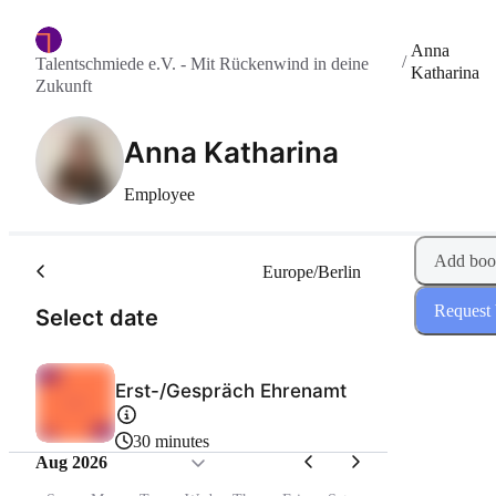
Anna
/
Talentschmiede e.V. - Mit Rückenwind in deine
Katharina
Zukunft
Anna Katharina
Employee
Add boo
Europe/Berlin
Request
(Step 1 of 2)
Select date
Erst-/Gespräch Ehrenamt
30 minutes
Aug 2026