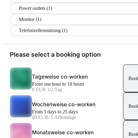
Power outlets (1)
Monitor (1)
Telefonzellennutzung (1)
Please select a booking option
Tageweise co-worken
Boo
From one hour to 10 hours
8 EUR 1
/2 Tag
Wochenweise co-worken
Boo
From 5 days to 25 days
60 EUR
/ 5 Arbeitstage
Monatsweise co-worken
Boo