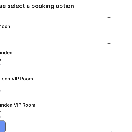
se select a booking option
Add
nden
Add
unden
s
0
Add
nden VIP Room
0
Add
unden VIP Room
s
0
t