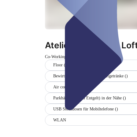
Atelier Coworking Loft
Co-Working Space
Closed
Floor (1)
Bewirtung Kaffee, Tee und Softgetränke ()
Air conditioner
Parkhäuser (gegen Entgelt) in der Nähe ()
USB Steckdosen für Mobiltelefone ()
WLAN