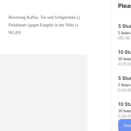
Plea
Bewirtung Kaffee, Tee und Softgetränke ()
Parkhäuser (gegen Entgelt) in der Nähe ()
5 Stu
WLAN
5 hours
€85.00
10 St
10 hour
€170.0
5 Stu
5 hours
€110.0
10 St
10 hour
€220.0
Nex