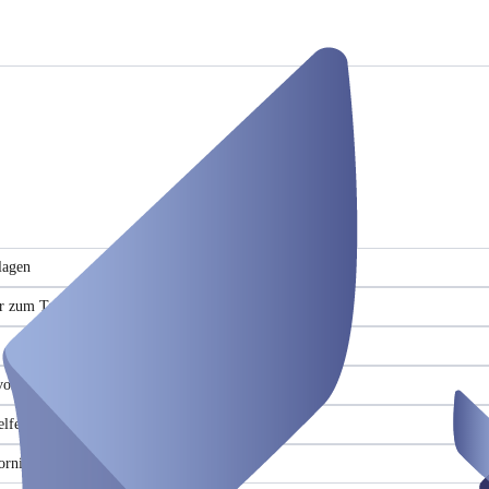
lagen
r zum Tagesabschluss inklusive (nur samstags)
vor Ort
elfeld zur exklusiven Nutzung
ornierbar !