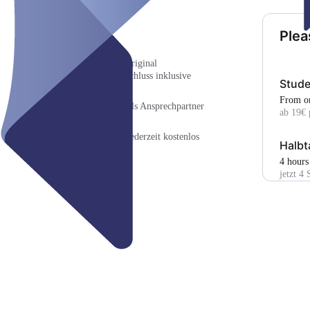
Plea
kostenlose Panzerfahrt mit original
Kampfpanzer zum Tagesabschluss inklusive
Stude
(nur samstags)
From o
Betreuungspersonal immer als Ansprechpartner
ab 19€ 
vor Ort
Alles vor ORT bezahlbar - Jederzeit kostenlos
Halbt
stornierbar !
4 hours
jetzt 4