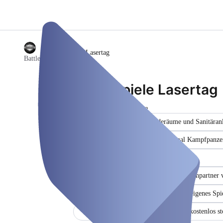
/
Spiele Lasertag
Battleground
Spiele Lasertag
Event Space
Warme Duschen, Umkleideräume und Sanitäran
kostenlose Panzerfahrt mit original Kampfpanze
Eigene Kaserne mit 150 Betten
Betreuungspersonal immer als Ansprechpartner 
Keine Wartezeiten - immer auch ein eigenes Spi
Alles vor ORT bezahlbar - Jederzeit kostenlos st