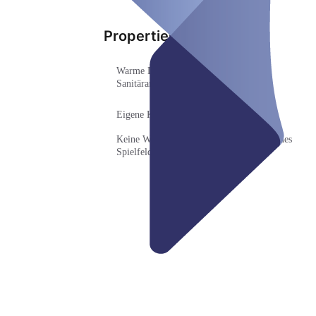
Properties
Warme Duschen, Umkleideräume und
Sanitäranlagen
Eigene Kaserne mit 150 Betten
Keine Wartezeiten - immer auch ein eigenes
Spielfeld zur exklusiven Nutzung