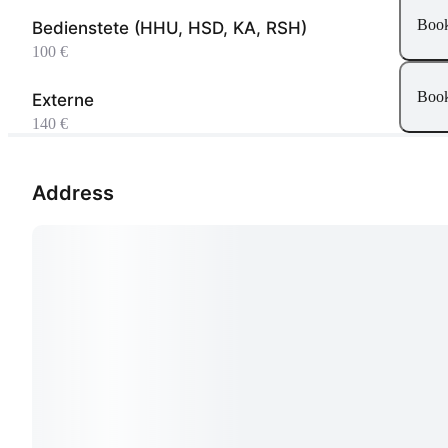
Boo
Bedienstete (HHU, HSD, KA, RSH)
100 €
Boo
Externe
140 €
Address