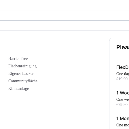
Plea
Barrier-free
Flächenreinigung
Flex
Eigener Locker
One da
€19.90
Communityfläche
Klimaanlage
1 Woc
One w
€79.90
1 Mon
One m