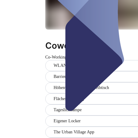
Coworking Space
Co-Working Space
Closed
WLAN
Barrier-free
Höhenverstellbarer Schreibtisch
Flächenreinigung
Tageslichtlampe
Eigener Locker
The Urban Village App