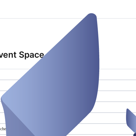
vent Space
che ()