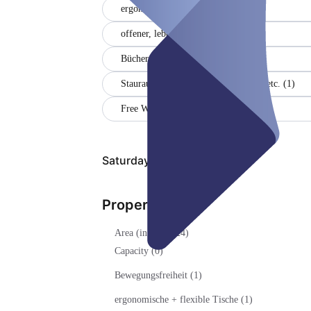
ergonomische + flexible Tische (1)
offener, lebendiger Bereich (1)
Bücher (1)
Stauraum für Bücher, Ordner, Akten etc. (1)
Free WiFi
Saturday, Aug 08
Properties
Area (in sqm) (24)
Capacity (0)
Bewegungsfreiheit (1)
ergonomische + flexible Tische (1)