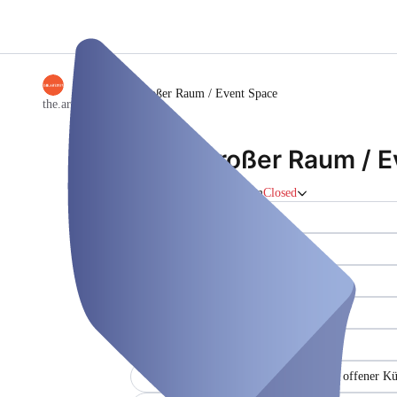
/
großer Raum / Event Space
the.artists - Bonn
großer Raum / E
Group room
Closed
Area (in sqm) (24)
viel Tageslicht ()
Capacity (0)
großer Tisch für bis zu 6 Personen ()
Bewegungsfreiheit (1)
Gemeinschaftsbereich verbunden mit offener Kü