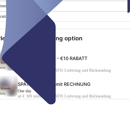
tensilien / Accessoires
ratis Versand
lease select a booking option
SOFORT ZAHLEN - €10 RABATT
 Kimodo
One day
2024)
ab € 299 inklusive GRATIS Lieferung und Rücksendung
SPÄTER ZAHLEN mit RECHNUNG
 Kimodo
One day
2024)
ab € 309 inklusive GRATIS Lieferung und Rücksendung