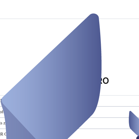
Fotobox PRO
Event equipment
KTION
ofortdruck
is zu Gäste (300)
R Code Feature