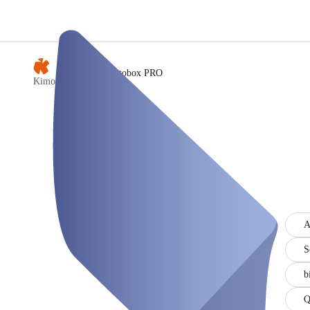
/
Fotobox PRO
Kimodo Fotobox
A
S
b
Q