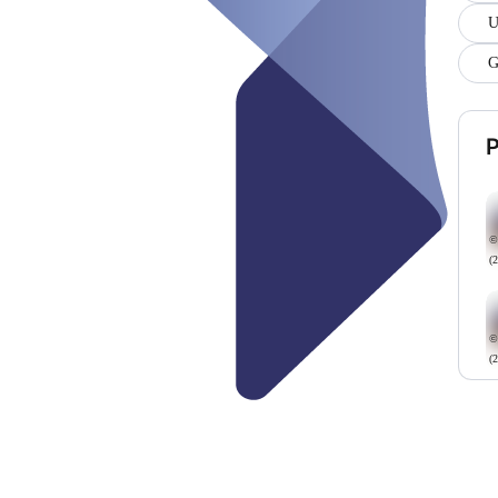
U
G
P
©
(
©
(