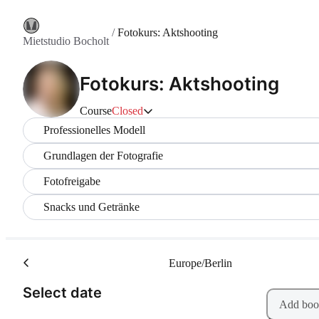
/
Fotokurs: Aktshooting
Mietstudio Bocholt
Fotokurs: Aktshooting
Course
Closed
Professionelles Modell
Grundlagen der Fotografie
Fotofreigabe
Snacks und Getränke
Europe/Berlin
(Step 1 of 2)
Select date
Add boo