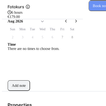
Book n
Fotokurs
6 hours
€179.00
Aug 2026
Sun
Mon
Tue
Wed
Thu
Fri
Sat
2
3
4
5
6
7
8
Time
There are no times to choose from.
Add note
Properties