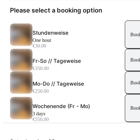
Please select a booking option
Stundenweise
Boo
one hour
€30.00
Boo
Fr-So // Tageweise
€350.00
Boo
Mo-Do // Tageweise
€250.00
Wochenende (Fr - Mo)
Boo
3 days
€550.00