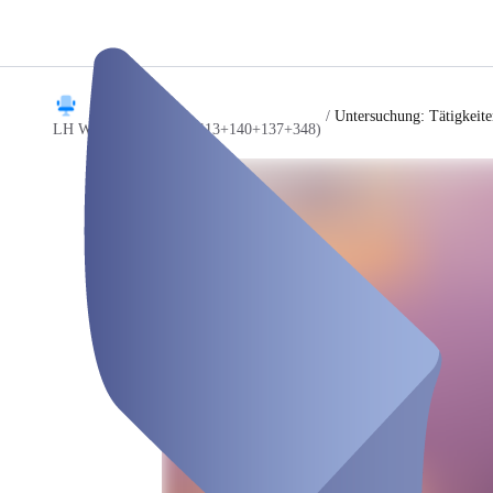
/
Untersuchung: Tätigkeite
LH Wiesbaden - EU+ (113+140+137+348)