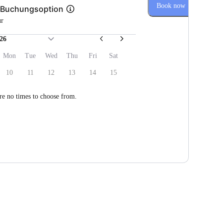
Book now
 Buchungsoption
ur
26
Mon
Tue
Wed
Thu
Fri
Sat
10
11
12
13
14
15
re no times to choose from.