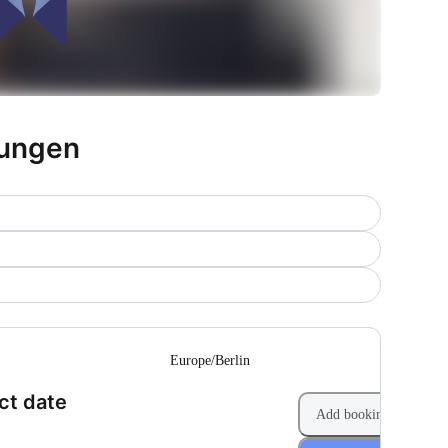
tungen
--
Europe/Berlin
(Step 1 of 2)
ct date
Add booking