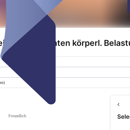
iten mit erhöhten körperl. Belas
en)
Sele
Freundlich