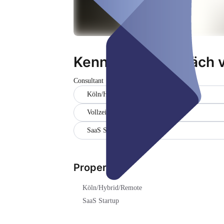
Kennenlerngespräch v
Consultant
Köln/Hybrid/Remote
Vollzeit
SaaS Startup
Properties
Köln/Hybrid/Remote
SaaS Startup