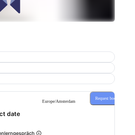
Request booking
Europe/Amsterdam
(Step 1 of 2)
ct date
enlerngespräch