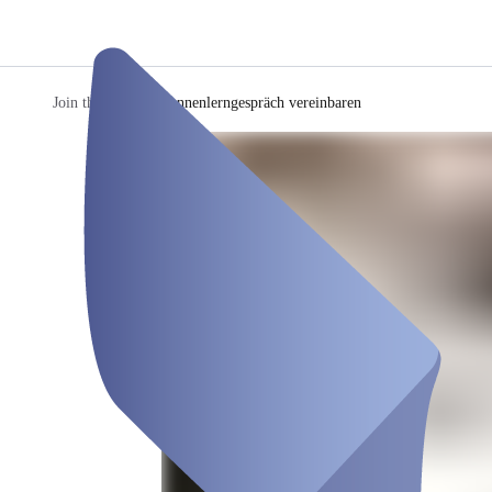
Join the a.team
/
Kennenlerngespräch vereinbaren