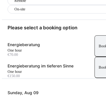
Remote
On-site
Please select a booking option
Energieberatung
Boo
one hour
€70.00
Energieberatung im tieferen Sinne
Boo
one hour
€150.00
Sunday, Aug 09