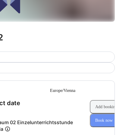
2
--
Europe/Vienna
(Step 1 of 2)
ct date
Add booking
Book now
aum 02 Einzelunterrichtsstunde
ia