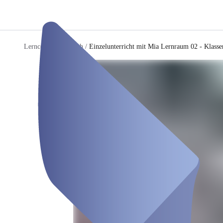
Lerncenter Polymath
/
Einzelunterricht mit Mia Lernraum 02 - Klass