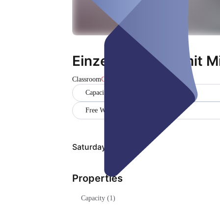
Einzelunterricht mit 
Classroom
Closed
Capacity (1)
Free WiFi
Saturday, Aug 08
Properties
Capacity (1)