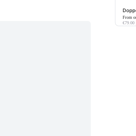
Doppe
From o
€79.00 