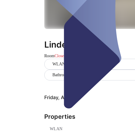
Lindenzimmer
Room
Closed
WLAN
Bathrooms (1)
Friday, Aug 07
Properties
WLAN