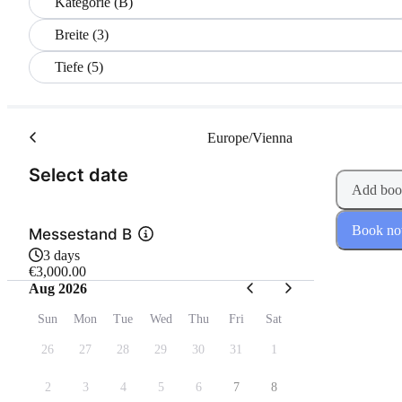
Kategorie (B)
Breite (3)
Tiefe (5)
Europe/Vienna
(Step 1 of 2)
Select date
Add boo
Book n
Messestand B
3 days
€3,000.00
Aug 2026
Sun
Mon
Tue
Wed
Thu
Fri
Sat
26
27
28
29
30
31
1
2
3
4
5
6
7
8