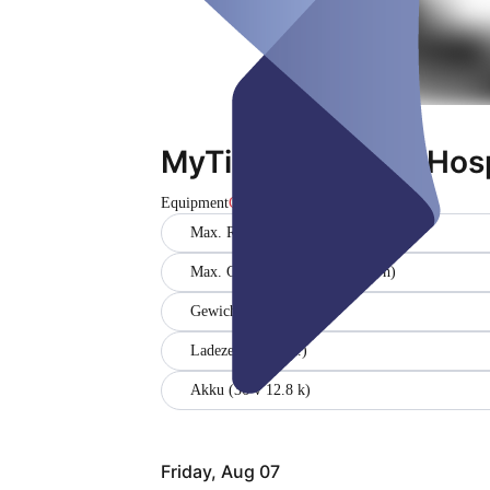
MyTier - 1 Vesalia Hosp
Equipment
Closed
Max. Reichweite (40 km)
Max. Geschwindigkeit (20 km/h)
Gewicht (23 kg)
Ladezeit (2,6 Std.)
Akku (36 v 12.8 k)
Friday, Aug 07