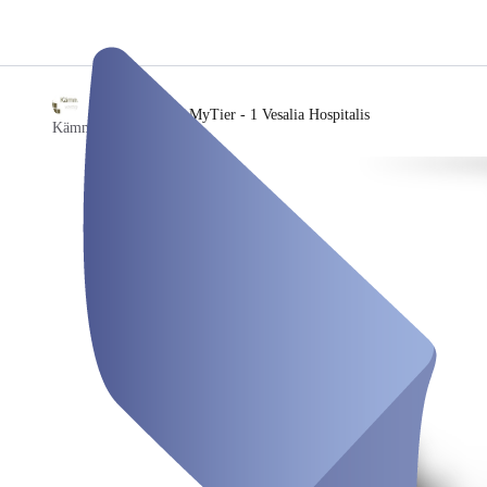
/
MyTier - 1 Vesalia Hospitalis
Kämmerer Vastgoed