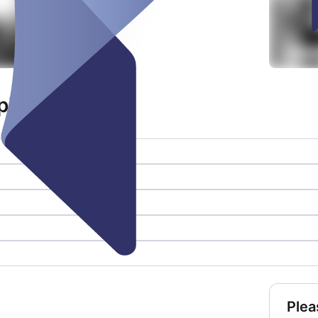
italis
Plea