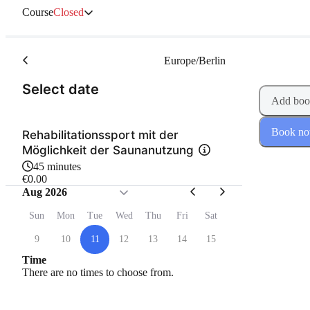
Course
Closed
Europe/Berlin
(Step 1 of 2)
Select date
Add boo
Book n
Rehabilitationssport mit der
Möglichkeit der Saunanutzung
45 minutes
€0.00
Aug 2026
Sun
Mon
Tue
Wed
Thu
Fri
Sat
9
10
11
12
13
14
15
Time
There are no times to choose from.