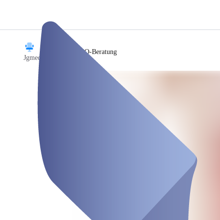
/
Rosacea-SIBO-Beratung
Jgmedi