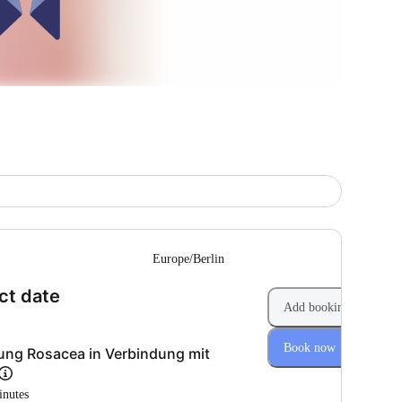
--
Europe/Berlin
(Step 1 of 2)
ct date
Add booking
Book now
ung Rosacea in Verbindung mit
inutes